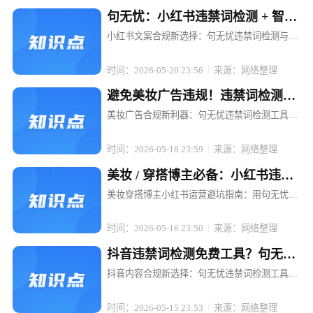
句无忧：小红书违禁词检测 + 智能
替换，文案不打折
小红书文案合规新选择：句无忧违禁词检测与智
能替换，让内容创作无忧 在小红书这个充满创意
与活力的平台上，每一位博主和电商运营者都渴
时间：2026-05-20 23:56
来源：网络整理
望通过优质内容吸引粉丝、提升转化。然而，违
禁词的存在却像一颗颗隐形的地雷...
避免美妆广告违规！违禁词检测工
具句无忧强烈推荐
美妆广告合规新利器：句无忧违禁词检测工具，
让推广无忧 在美妆行业蓬勃发展的当下，广告投
放已成为品牌推广的重要手段。然而，随着广告
时间：2026-05-18 23:59
来源：网络整理
法的日益严格和各平台规则的不断更新，美妆广
告中的违禁词问题成了众多品牌和...
美妆 / 穿搭博主必备：小红书违禁
词检测工具句无忧
美妆穿搭博主小红书运营避坑指南：用句无忧搞
定违禁词检测 在小红书，一条精心策划的穿搭笔
记可能因一句"最显瘦"被限流，一场美妆直播可
时间：2026-05-16 23:50
来源：网络整理
能因"美白神器"被平台下架。对于依赖内容输出
的美妆穿搭博主而言，违禁词...
抖音违禁词检测免费工具？句无忧
满足合规需求
抖音内容合规新选择：句无忧违禁词检测工具，
免费开启高效合规之旅 在抖音等短视频平台蓬勃
发展的当下，内容创作者和电商运营者们面临着
时间：2026-05-15 23:53
来源：网络整理