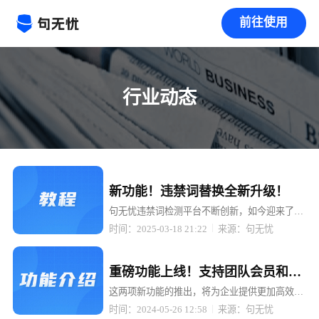
前往使用
行业动态
置顶
新功能！违禁词替换全新升级！
句无忧违禁词检测平台不断创新，如今迎来了重
大升级 —— 检测出来的违禁词可以一键替换成
时间：2025-03-18 21:22
来源：句无忧
拼音、同音词、emoji 表情、火星文、* 号等多
种形式！
置顶
重磅功能上线！支持团队会员和
API接口，助力企业高效管理与智
这两项新功能的推出，将为企业提供更加高效、
便捷的违禁词检测服务，助力企业轻松应对内容
能检测！
时间：2024-05-26 12:58
来源：句无忧
合规挑战。