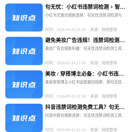
句无忧：小红书违禁词检测 + 智能
替换，文案不打折
小红书文案合规新选择：句无忧违禁词检测与智
能替换，让内容创作无忧 在小红书这个充满创意
与活力的平台上，每一位博主和电商运营者都渴
时间：2026-05-20 23:56
来源：网络整理
望通过优质内容吸引粉丝、提升转化。然而，违
禁词的存在却像一颗颗隐形的地雷...
避免美妆广告违规！违禁词检测工
具句无忧强烈推荐
美妆广告合规新利器：句无忧违禁词检测工具，
让推广无忧 在美妆行业蓬勃发展的当下，广告投
放已成为品牌推广的重要手段。然而，随着广告
时间：2026-05-18 23:59
来源：网络整理
法的日益严格和各平台规则的不断更新，美妆广
告中的违禁词问题成了众多品牌和...
美妆 / 穿搭博主必备：小红书违禁
词检测工具句无忧
美妆穿搭博主小红书运营避坑指南：用句无忧搞
定违禁词检测 在小红书，一条精心策划的穿搭笔
记可能因一句"最显瘦"被限流，一场美妆直播可
时间：2026-05-16 23:50
来源：网络整理
能因"美白神器"被平台下架。对于依赖内容输出
的美妆穿搭博主而言，违禁词...
抖音违禁词检测免费工具？句无忧
满足合规需求
抖音内容合规新选择：句无忧违禁词检测工具，
免费开启高效合规之旅 在抖音等短视频平台蓬勃
发展的当下，内容创作者和电商运营者们面临着
时间：2026-05-15 23:53
来源：网络整理