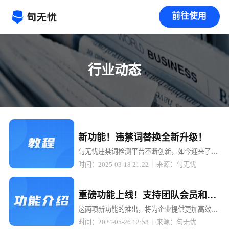
前往使用
行业动态
置顶
新功能！违禁词替换全新升级！
句无忧违禁词检测平台不断创新，如今迎来了重
大升级 —— 检测出来的违禁词可以一键替换成
时间：2025-03-18 21:22
来源：句无忧
拼音、同音词、emoji 表情、火星文、* 号等多
种形式！
置顶
重磅功能上线！支持团队会员和
API接口，助力企业高效管理与智
这两项新功能的推出，将为企业提供更加高效、
便捷的违禁词检测服务，助力企业轻松应对内容
能检测！
时间：2024-05-26 12:58
来源：句无忧
合规挑战。