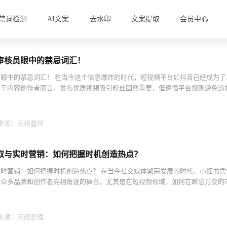
禁词检测
AI文案
去水印
文案提取
会员中心
审核员眼中的禁忌词汇！
眼中的禁忌词汇！ 在当今这个信息爆炸的时代，短视频平台如抖音已经成为了
于内容创作者而言，发布优质视频吸引粉丝固然重要，但遵循平台规则避免违规.
来源：网络整理
取与实时营销：如何把握时机创造热点？
时营销：如何把握时机创造热点？ 在当今社交媒体繁荣发展的时代，小红书凭
众多品牌和创作者竞相角逐的舞台。尤其是在短视频领域，如何在瞬息万变的市.
来源：网络整理