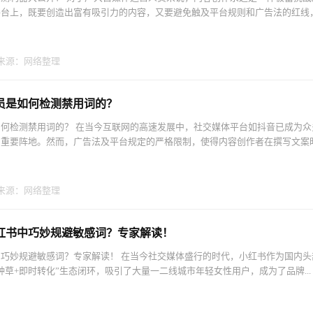
台上，既要创造出富有吸引力的内容，又要避免触及平台规则和广告法的红线，.
来源：网络整理
员是如何检测禁用词的？
何检测禁用词的？ 在当今互联网的高速发展中，社交媒体平台如抖音已成为众
重要阵地。然而，广告法及平台规定的严格限制，使得内容创作者在撰写文案时.
来源：网络整理
红书中巧妙规避敏感词？专家解读！
巧妙规避敏感词？专家解读！ 在当今社交媒体盛行的时代，小红书作为国内头
种草+即时转化”生态闭环，吸引了大量一二线城市年轻女性用户，成为了品牌...