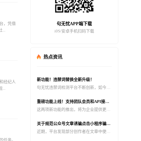
台，凭借
句无忧APP端下载
..
i0S/安卓手机扫码下载
热点资讯
新功能！违禁词替换全新升级！
和经纪人
句无忧违禁词检测平台不断创新，如今迎
..
来了重大升级 —— 检测出来的违禁词可
以一键替换成拼音、同音词、emoji 表
重磅功能上线！支持团队会员和API接
情、火星文、* 号等多种形式！
口，助力企业高效管理与智能检测！
这两项新功能的推出，将为企业提供更加
高效、便捷的违禁词检测服务，助力企业
轻松应对内容合规挑战。
关于规范公众号文章诱骗点击小程序骗取
广告收益行为的公告
近期，平台发现部分创作者在文章中使用
不完全或擦边的标题、擦边的封面和无意
的任务。