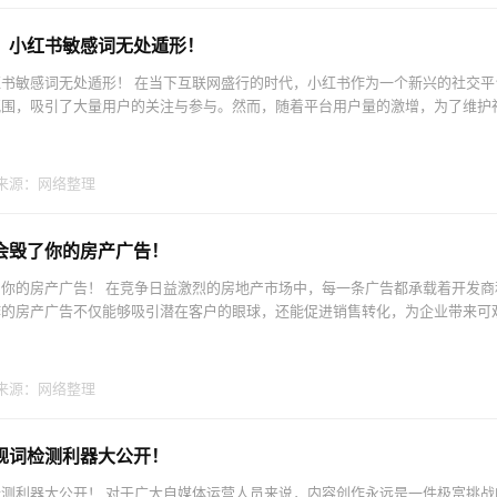
，小红书敏感词无处遁形！
书敏感词无处遁形！ 在当下互联网盛行的时代，小红书作为一个新兴的社交平
围，吸引了大量用户的关注与参与。然而，随着平台用户量的激增，为了维护社.
来源：网络整理
会毁了你的房产广告！
你的房产广告！ 在竞争日益激烈的房地产市场中，每一条广告都承载着开发商
的房产广告不仅能够吸引潜在客户的眼球，还能促进销售转化，为企业带来可观.
来源：网络整理
规词检测利器大公开！
测利器大公开！ 对于广大自媒体运营人员来说，内容创作永远是一件极富挑战