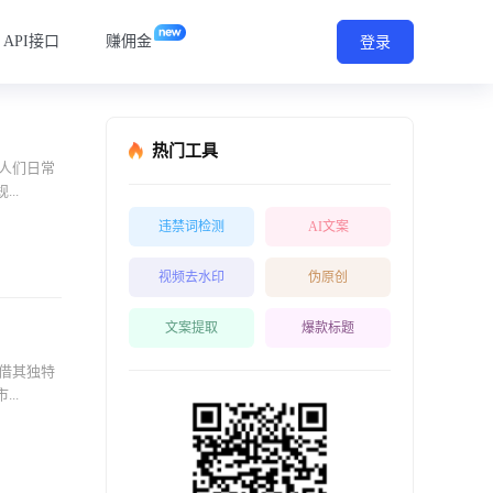
API接口
赚佣金
登录
热门工具
人们日常
..
违禁词检测
AI文案
视频去水印
伪原创
文案提取
爆款标题
借其独特
..