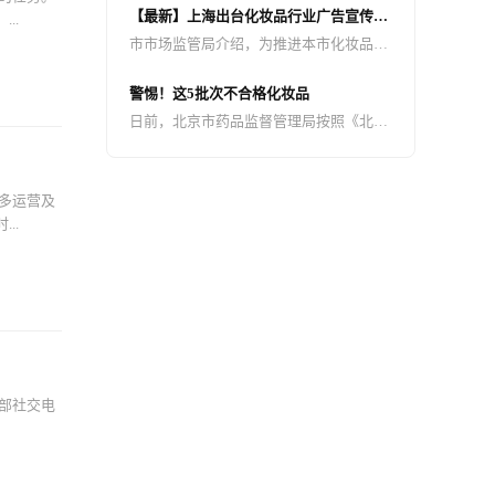
义或不完整的内容，并插入诱导性小程序
【最新】上海出台化妆品行业广告宣传合
..
卡片、图片、文字链接，引导用户点击跳
规指引
市市场监管局介绍，为推进本市化妆品产
转至无关或无效页面进行广告诱骗点击。
业健康规范发展，发挥广告对化妆品品牌
这种违规导流行为损害用户的阅读体验，
建设的作用，日前，上海市市场监管局、
骗取广告收益，严重扰乱了平台的健康生
警惕！这5批次不合格化妆品
上海市药品监管局根据《广告法》《化妆
态。
日前，北京市药品监督管理局按照《北京
品监督管理条例》等法律法规以及化妆品
市2023年药品（含药包材）、医疗器械、
广告监管执法实践，联合制定出台《上海
化妆品质量抽查检验工作实施方案》，组
市化妆品行业广告宣传合规指引》。
织对全市化妆品生产环节（含注册人、备
多运营及
案人、境内责任人）及互联网开展了监督
..
抽检工作，共完成监督抽检1600批。现将
已核查过的5批次不合格产品（详见附
件）予以公告。
部社交电