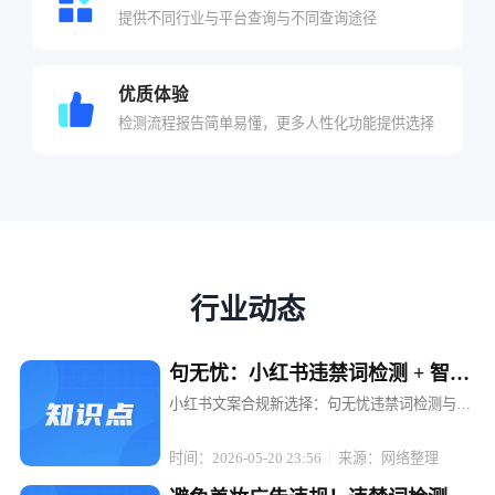
提供不同行业与平台查询与不同查询途径
优质体验
检测流程报告简单易懂，更多人性化功能提供选择
行业动态
句无忧：小红书违禁词检测 + 智能
替换，文案不打折
小红书文案合规新选择：句无忧违禁词检测与智
能替换，让内容创作无忧 在小红书这个充满创意
与活力的平台上，每一位博主和电商运营者都渴
时间：2026-05-20 23:56
来源：网络整理
望通过优质内容吸引粉丝、提升转化。然而，违
禁词的存在却像一颗颗隐形的地雷...