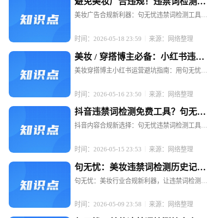
避免美妆广告违规！违禁词检测工
具句无忧强烈推荐
美妆广告合规新利器：句无忧违禁词检测工具，
让推广无忧 在美妆行业蓬勃发展的当下，广告投
放已成为品牌推广的重要手段。然而，随着广告
时间：2026-05-18 23:59
来源：网络整理
法的日益严格和各平台规则的不断更新，美妆广
告中的违禁词问题成了众多品牌和...
美妆 / 穿搭博主必备：小红书违禁
词检测工具句无忧
美妆穿搭博主小红书运营避坑指南：用句无忧搞
定违禁词检测 在小红书，一条精心策划的穿搭笔
记可能因一句"最显瘦"被限流，一场美妆直播可
时间：2026-05-16 23:50
来源：网络整理
能因"美白神器"被平台下架。对于依赖内容输出
的美妆穿搭博主而言，违禁词...
抖音违禁词检测免费工具？句无忧
满足合规需求
抖音内容合规新选择：句无忧违禁词检测工具，
免费开启高效合规之旅 在抖音等短视频平台蓬勃
发展的当下，内容创作者和电商运营者们面临着
时间：2026-05-15 23:53
来源：网络整理
前所未有的机遇，但同时也遭遇着诸多合规挑
战。账号限流、封号、广告罚款等问...
句无忧：美妆违禁词检测历史记录
可追溯，复盘更轻松
句无忧：美妆行业合规新利器，让违禁词检测与
历史复盘一键搞定 在短视频与直播电商的浪潮
中，美妆品牌与博主们正享受着流量红利，却也
时间：2026-05-09 23:58
来源：网络整理
面临着前所未有的合规挑战。一条精心策划的短
视频，可能因一句不经意的违禁词而...