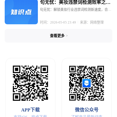
句无忧：美妆违禁词检测效率之
王，几秒出合规报告
句无忧：解锁美妆行业违禁词检测新速度，合规
报告一键生成 在美妆行业的内容创作与电商运营
中，合规性始终是悬在头顶的达摩克利斯之剑。
时间：2026-05-05 23:49
来源：网络整理
一句不当的宣传语，一个敏感的词汇，就可能让
精心策划的营销活动付诸东流，轻...
>
查看更多
APP下载
微信公众号