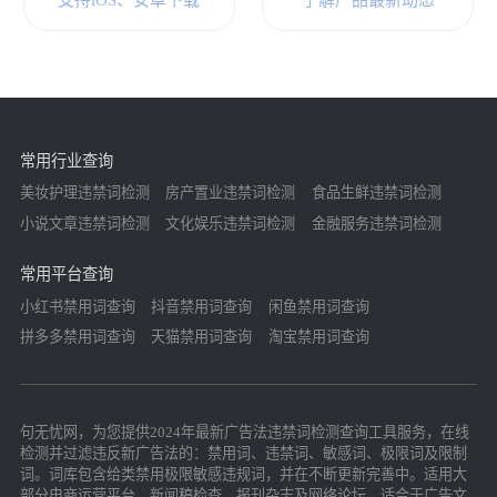
支持iOS、安卓下载
了解产品最新动态
常用行业查询
美妆护理违禁词检测
房产置业违禁词检测
食品生鲜违禁词检测
小说文章违禁词检测
文化娱乐违禁词检测
金融服务违禁词检测
常用平台查询
小红书禁用词查询
抖音禁用词查询
闲鱼禁用词查询
拼多多禁用词查询
天猫禁用词查询
淘宝禁用词查询
句无忧网，为您提供2024年最新广告法违禁词检测查询工具服务，在线
检测并过滤违反新广告法的：禁用词、违禁词、敏感词、极限词及限制
词。词库包含给类禁用极限敏感违规词，并在不断更新完善中。适用大
部分电商运营平台，新闻稿检查，报刊杂志及网络论坛，适合于广告文