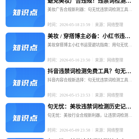
避免美妆广告违规！违禁词检测工
具句无忧强烈推荐
美妆广告合规新利器：句无忧违禁词检测工具，
让推广无忧 在美妆行业蓬勃发展的当下，广告投
放已成为品牌推广的重要手段。然而，随着广告
时间：2026-05-18 23:59
来源：网络整理
法的日益严格和各平台规则的不断更新，美妆广
告中的违禁词问题成了众多品牌和...
美妆 / 穿搭博主必备：小红书违禁
词检测工具句无忧
美妆穿搭博主小红书运营避坑指南：用句无忧搞
定违禁词检测 在小红书，一条精心策划的穿搭笔
记可能因一句"最显瘦"被限流，一场美妆直播可
时间：2026-05-16 23:50
来源：网络整理
能因"美白神器"被平台下架。对于依赖内容输出
的美妆穿搭博主而言，违禁词...
抖音违禁词检测免费工具？句无忧
满足合规需求
抖音内容合规新选择：句无忧违禁词检测工具，
免费开启高效合规之旅 在抖音等短视频平台蓬勃
发展的当下，内容创作者和电商运营者们面临着
时间：2026-05-15 23:53
来源：网络整理
前所未有的机遇，但同时也遭遇着诸多合规挑
战。账号限流、封号、广告罚款等问...
句无忧：美妆违禁词检测历史记录
可追溯，复盘更轻松
句无忧：美妆行业合规新利器，让违禁词检测与
历史复盘一键搞定 在短视频与直播电商的浪潮
中，美妆品牌与博主们正享受着流量红利，却也
时间：2026-05-09 23:58
来源：网络整理
面临着前所未有的合规挑战。一条精心策划的短
视频，可能因一句不经意的违禁词而...