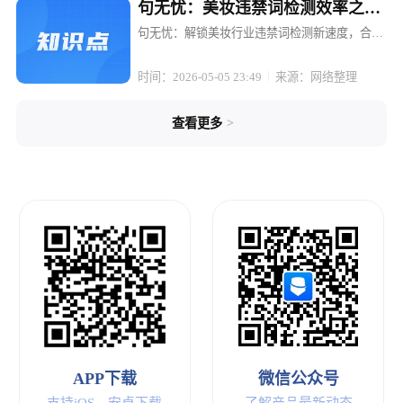
句无忧：美妆违禁词检测效率之
王，几秒出合规报告
句无忧：解锁美妆行业违禁词检测新速度，合规
报告一键生成 在美妆行业的内容创作与电商运营
中，合规性始终是悬在头顶的达摩克利斯之剑。
时间：2026-05-05 23:49
来源：网络整理
一句不当的宣传语，一个敏感的词汇，就可能让
精心策划的营销活动付诸东流，轻...
>
查看更多
APP下载
微信公众号