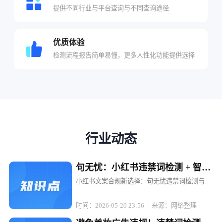
提供不同行业与平台查询与不同查询途径
优质体验
检测流程报告简单易懂，更多人性化功能提供选择
行业动态
句无忧：小红书违禁词检测 + 智能
替换，文案不打折
小红书文案合规新选择：句无忧违禁词检测与智
能替换，让内容创作无忧 在小红书这个充满创意
与活力的平台上，每一位博主和电商运营者都渴
时间：2026-05-20 23:56
来源：网络整理
望通过优质内容吸引粉丝、提升转化。然而，违
禁词的存在却像一颗颗隐形的地雷...