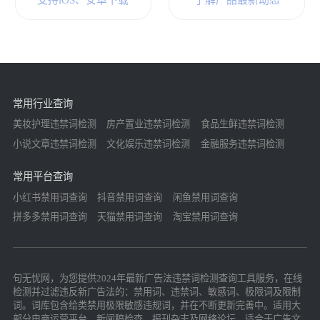
支持iOS、安卓下载
了解产品最新动态
常用行业查询
美妆护理违禁词检测
房产置业违禁词检测
食品生鲜违禁词检测
小说文章违禁词检测
文化娱乐违禁词检测
金融服务违禁词检测
常用平台查询
小红书禁用词查询
抖音禁用词查询
闲鱼禁用词查询
拼多多禁用词查询
天猫禁用词查询
淘宝禁用词查询
句无忧网，为您提供2024年最新广告法违禁词检测查询工具服务，在线
检测并过滤违反新广告法的：禁用词、违禁词、敏感词、极限词及限制
词。词库包含给类禁用极限敏感违规词，并在不断更新完善中。适用大
部分电商运营平台，新闻稿检查，报刊杂志及网络论坛，适合于广告文