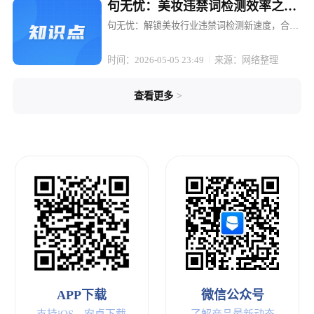
句无忧：美妆违禁词检测效率之
王，几秒出合规报告
句无忧：解锁美妆行业违禁词检测新速度，合规
报告一键生成 在美妆行业的内容创作与电商运营
中，合规性始终是悬在头顶的达摩克利斯之剑。
时间：2026-05-05 23:49
来源：网络整理
一句不当的宣传语，一个敏感的词汇，就可能让
精心策划的营销活动付诸东流，轻...
>
查看更多
APP下载
微信公众号