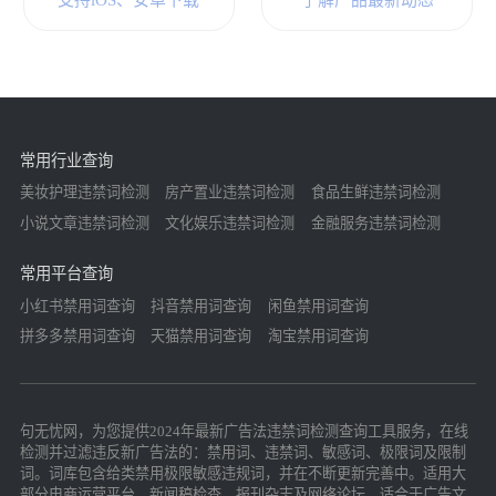
支持iOS、安卓下载
了解产品最新动态
常用行业查询
美妆护理违禁词检测
房产置业违禁词检测
食品生鲜违禁词检测
小说文章违禁词检测
文化娱乐违禁词检测
金融服务违禁词检测
常用平台查询
小红书禁用词查询
抖音禁用词查询
闲鱼禁用词查询
拼多多禁用词查询
天猫禁用词查询
淘宝禁用词查询
句无忧网，为您提供2024年最新广告法违禁词检测查询工具服务，在线
检测并过滤违反新广告法的：禁用词、违禁词、敏感词、极限词及限制
词。词库包含给类禁用极限敏感违规词，并在不断更新完善中。适用大
部分电商运营平台，新闻稿检查，报刊杂志及网络论坛，适合于广告文