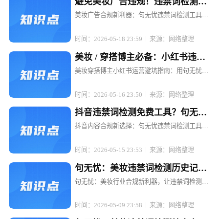
避免美妆广告违规！违禁词检测工
具句无忧强烈推荐
美妆广告合规新利器：句无忧违禁词检测工具，
让推广无忧 在美妆行业蓬勃发展的当下，广告投
放已成为品牌推广的重要手段。然而，随着广告
时间：2026-05-18 23:59
来源：网络整理
法的日益严格和各平台规则的不断更新，美妆广
告中的违禁词问题成了众多品牌和...
美妆 / 穿搭博主必备：小红书违禁
词检测工具句无忧
美妆穿搭博主小红书运营避坑指南：用句无忧搞
定违禁词检测 在小红书，一条精心策划的穿搭笔
记可能因一句"最显瘦"被限流，一场美妆直播可
时间：2026-05-16 23:50
来源：网络整理
能因"美白神器"被平台下架。对于依赖内容输出
的美妆穿搭博主而言，违禁词...
抖音违禁词检测免费工具？句无忧
满足合规需求
抖音内容合规新选择：句无忧违禁词检测工具，
免费开启高效合规之旅 在抖音等短视频平台蓬勃
发展的当下，内容创作者和电商运营者们面临着
时间：2026-05-15 23:53
来源：网络整理
前所未有的机遇，但同时也遭遇着诸多合规挑
战。账号限流、封号、广告罚款等问...
句无忧：美妆违禁词检测历史记录
可追溯，复盘更轻松
句无忧：美妆行业合规新利器，让违禁词检测与
历史复盘一键搞定 在短视频与直播电商的浪潮
中，美妆品牌与博主们正享受着流量红利，却也
时间：2026-05-09 23:58
来源：网络整理
面临着前所未有的合规挑战。一条精心策划的短
视频，可能因一句不经意的违禁词而...