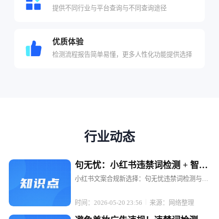
提供不同行业与平台查询与不同查询途径
优质体验
检测流程报告简单易懂，更多人性化功能提供选择
行业动态
句无忧：小红书违禁词检测 + 智能
替换，文案不打折
小红书文案合规新选择：句无忧违禁词检测与智
能替换，让内容创作无忧 在小红书这个充满创意
与活力的平台上，每一位博主和电商运营者都渴
时间：2026-05-20 23:56
来源：网络整理
望通过优质内容吸引粉丝、提升转化。然而，违
禁词的存在却像一颗颗隐形的地雷...