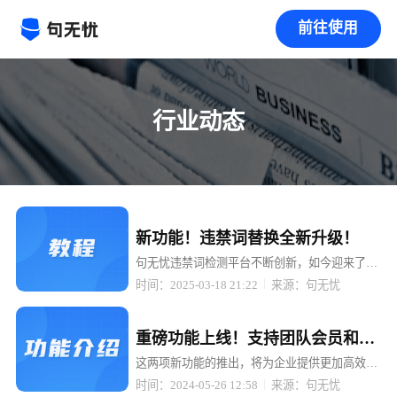
前往使用
行业动态
置顶
新功能！违禁词替换全新升级！
句无忧违禁词检测平台不断创新，如今迎来了重
大升级 —— 检测出来的违禁词可以一键替换成
时间：2025-03-18 21:22
来源：句无忧
拼音、同音词、emoji 表情、火星文、* 号等多
种形式！
置顶
重磅功能上线！支持团队会员和
API接口，助力企业高效管理与智
这两项新功能的推出，将为企业提供更加高效、
便捷的违禁词检测服务，助力企业轻松应对内容
能检测！
时间：2024-05-26 12:58
来源：句无忧
合规挑战。