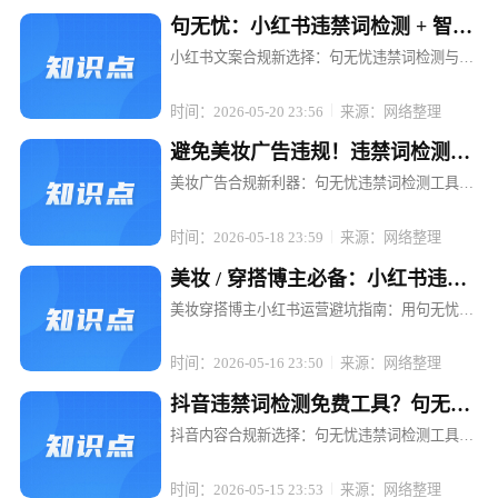
句无忧：小红书违禁词检测 + 智能
替换，文案不打折
小红书文案合规新选择：句无忧违禁词检测与智
能替换，让内容创作无忧 在小红书这个充满创意
与活力的平台上，每一位博主和电商运营者都渴
时间：2026-05-20 23:56
来源：网络整理
望通过优质内容吸引粉丝、提升转化。然而，违
禁词的存在却像一颗颗隐形的地雷...
避免美妆广告违规！违禁词检测工
具句无忧强烈推荐
美妆广告合规新利器：句无忧违禁词检测工具，
让推广无忧 在美妆行业蓬勃发展的当下，广告投
放已成为品牌推广的重要手段。然而，随着广告
时间：2026-05-18 23:59
来源：网络整理
法的日益严格和各平台规则的不断更新，美妆广
告中的违禁词问题成了众多品牌和...
美妆 / 穿搭博主必备：小红书违禁
词检测工具句无忧
美妆穿搭博主小红书运营避坑指南：用句无忧搞
定违禁词检测 在小红书，一条精心策划的穿搭笔
记可能因一句"最显瘦"被限流，一场美妆直播可
时间：2026-05-16 23:50
来源：网络整理
能因"美白神器"被平台下架。对于依赖内容输出
的美妆穿搭博主而言，违禁词...
抖音违禁词检测免费工具？句无忧
满足合规需求
抖音内容合规新选择：句无忧违禁词检测工具，
免费开启高效合规之旅 在抖音等短视频平台蓬勃
发展的当下，内容创作者和电商运营者们面临着
时间：2026-05-15 23:53
来源：网络整理