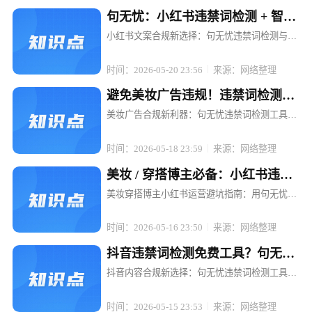
句无忧：小红书违禁词检测 + 智能
替换，文案不打折
小红书文案合规新选择：句无忧违禁词检测与智
能替换，让内容创作无忧 在小红书这个充满创意
与活力的平台上，每一位博主和电商运营者都渴
时间：2026-05-20 23:56
来源：网络整理
望通过优质内容吸引粉丝、提升转化。然而，违
禁词的存在却像一颗颗隐形的地雷...
避免美妆广告违规！违禁词检测工
具句无忧强烈推荐
美妆广告合规新利器：句无忧违禁词检测工具，
让推广无忧 在美妆行业蓬勃发展的当下，广告投
放已成为品牌推广的重要手段。然而，随着广告
时间：2026-05-18 23:59
来源：网络整理
法的日益严格和各平台规则的不断更新，美妆广
告中的违禁词问题成了众多品牌和...
美妆 / 穿搭博主必备：小红书违禁
词检测工具句无忧
美妆穿搭博主小红书运营避坑指南：用句无忧搞
定违禁词检测 在小红书，一条精心策划的穿搭笔
记可能因一句"最显瘦"被限流，一场美妆直播可
时间：2026-05-16 23:50
来源：网络整理
能因"美白神器"被平台下架。对于依赖内容输出
的美妆穿搭博主而言，违禁词...
抖音违禁词检测免费工具？句无忧
满足合规需求
抖音内容合规新选择：句无忧违禁词检测工具，
免费开启高效合规之旅 在抖音等短视频平台蓬勃
发展的当下，内容创作者和电商运营者们面临着
时间：2026-05-15 23:53
来源：网络整理