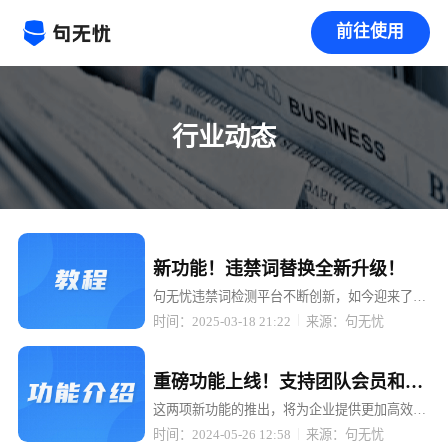
前往使用
行业动态
置顶
新功能！违禁词替换全新升级！
句无忧违禁词检测平台不断创新，如今迎来了重
大升级 —— 检测出来的违禁词可以一键替换成
时间：2025-03-18 21:22
来源：句无忧
拼音、同音词、emoji 表情、火星文、* 号等多
种形式！
置顶
重磅功能上线！支持团队会员和
API接口，助力企业高效管理与智
这两项新功能的推出，将为企业提供更加高效、
便捷的违禁词检测服务，助力企业轻松应对内容
能检测！
时间：2024-05-26 12:58
来源：句无忧
合规挑战。