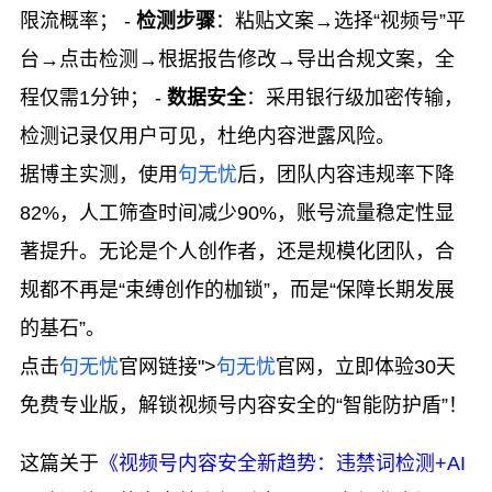
限流概率； -
检测步骤
：粘贴文案→选择“视频号”平
台→点击检测→根据报告修改→导出合规文案，全
程仅需1分钟； -
数据安全
：采用银行级加密传输，
检测记录仅用户可见，杜绝内容泄露风险。
据博主实测，使用
句无忧
后，团队内容违规率下降
82%，人工筛查时间减少90%，账号流量稳定性显
著提升。无论是个人创作者，还是规模化团队，合
规都不再是“束缚创作的枷锁”，而是“保障长期发展
的基石”。
点击
句无忧
官网链接">
句无忧
官网，立即体验30天
免费专业版，解锁视频号内容安全的“智能防护盾”！
这篇关于
《视频号内容安全新趋势：违禁词检测+AI