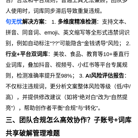
合广告法和平台规则，普通工具无法兼顾；团队多
人使用时，词库同步滞后导致重复违规。
句无忧
解决方案
： 1.
多维度精准检测
：支持文本、
拼音、同音词、emoji、英文缩写等全形式违禁词识
别，例如自动标注“??”可能隐含“金钱诱导”风险； 2.
行业+平台双词库
：美妆、食品、教育等10+垂直行
业词库，叠加抖音、视频号、小红书等平台专属规
则，检测准确率提升至98%； 3.
AI风险评估报告
：
不仅标注违规词，更分析文案整体风险等级（低/中/
高），并提供修改建议（如将“绝对白”改为“自然提
亮”），帮助创作者平衡“合规”与“转化”。
三、团队合规怎么高效协作？子账号+词库
共享破解管理难题