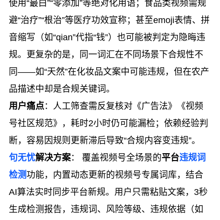
使用“最白”“零添加”等绝对化用语；食品类视频需规
避“治疗”“根治”等医疗功效宣称；甚至emoji表情、拼
音缩写（如“qian”代指“钱”）也可能被判定为隐晦违
规。更复杂的是，同一词汇在不同场景下合规性不
同——如“天然”在化妆品文案中可能违规，但在农产
品描述中却是合规关键词。
用户痛点
：人工筛查需反复核对《广告法》《视频
号社区规范》，耗时2小时仍可能漏检；依赖经验判
断，容易因规则更新滞后导致“合规内容变违规”。
句无忧
解决方案
： 覆盖视频号全场景的
平台
违规词
检测
功能，内置动态更新的视频号专属词库，结合
AI算法实时同步平台新规。用户只需粘贴文案，3秒
生成检测报告，违规词、风险等级、违规依据（如