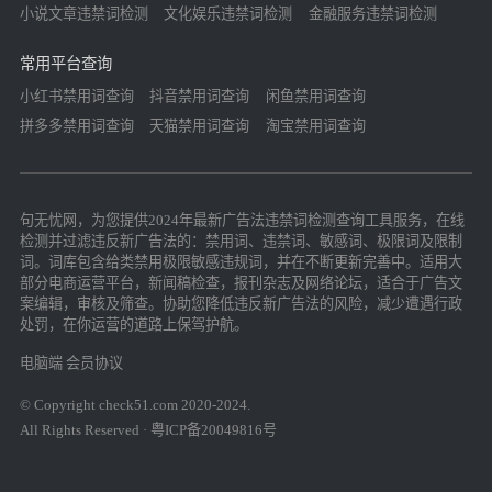
小说文章违禁词检测
文化娱乐违禁词检测
金融服务违禁词检测
常用平台查询
小红书禁用词查询
抖音禁用词查询
闲鱼禁用词查询
拼多多禁用词查询
天猫禁用词查询
淘宝禁用词查询
句无忧网，为您提供2024年最新广告法违禁词检测查询工具服务，在线
检测并过滤违反新广告法的：禁用词、违禁词、敏感词、极限词及限制
词。词库包含给类禁用极限敏感违规词，并在不断更新完善中。适用大
部分电商运营平台，新闻稿检查，报刊杂志及网络论坛，适合于广告文
案编辑，审核及筛查。协助您降低违反新广告法的风险，减少遭遇行政
处罚，在你运营的道路上保驾护航。
电脑端
会员协议
© Copyright check51.com 2020-2024.
All Rights Reserved · 粤ICP备20049816号