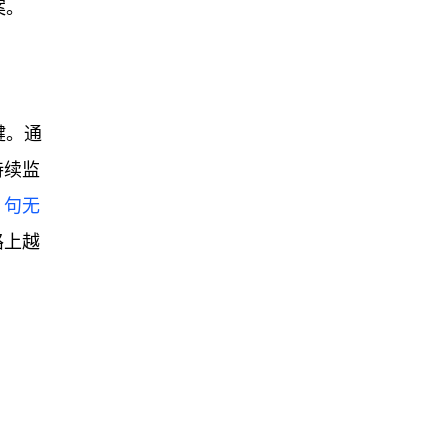
案。
键。通
持续监
。
句无
路上越