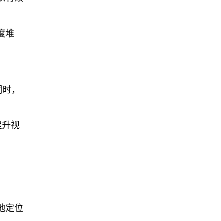
度堆
同时，
提升视
地定位