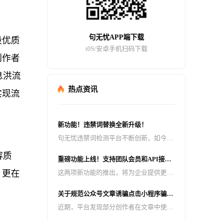
句无忧APP端下载
段优质
i0S/安卓手机扫码下载
创作者
息洪流
热点资讯
实现流
新功能！违禁词替换全新升级！
句无忧违禁词检测平台不断创新，如今迎
来了重大升级 —— 检测出来的违禁词可
容质
重磅功能上线！支持团队会员和API接
以一键替换成拼音、同音词、emoji 表
口，助力企业高效管理与智能检测！
，更在
这两项新功能的推出，将为企业提供更加
情、火星文、* 号等多种形式！
高效、便捷的违禁词检测服务，助力企业
关于规范公众号文章诱骗点击小程序骗取
轻松应对内容合规挑战。
广告收益行为的公告
近期，平台发现部分创作者在文章中使用
不完全或擦边的标题、擦边的封面和无意