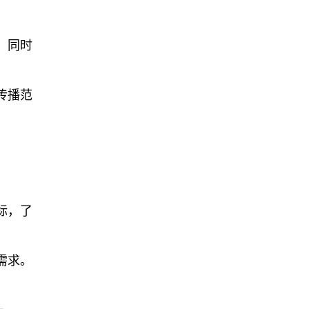
，同时
传播范
标，了
需求。