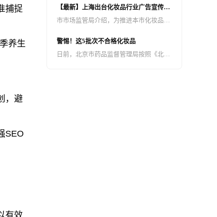
【最新】上海出台化妆品行业广告宣传合
准捕捉
义或不完整的内容，并插入诱导性小程序
规指引
市市场监管局介绍，为推进本市化妆品产
卡片、图片、文字链接，引导用户点击跳
业健康规范发展，发挥广告对化妆品品牌
转至无关或无效页面进行广告诱骗点击。
警惕！这5批次不合格化妆品
季养生
建设的作用，日前，上海市市场监管局、
这种违规导流行为损害用户的阅读体验，
日前，北京市药品监督管理局按照《北京
上海市药品监管局根据《广告法》《化妆
骗取广告收益，严重扰乱了平台的健康生
市2023年药品（含药包材）、医疗器械、
品监督管理条例》等法律法规以及化妆品
态。
化妆品质量抽查检验工作实施方案》，组
广告监管执法实践，联合制定出台《上海
织对全市化妆品生产环节（含注册人、备
市化妆品行业广告宣传合规指引》。
创，避
案人、境内责任人）及互联网开展了监督
抽检工作，共完成监督抽检1600批。现将
已核查过的5批次不合格产品（详见附
SEO
件）予以公告。
以有效