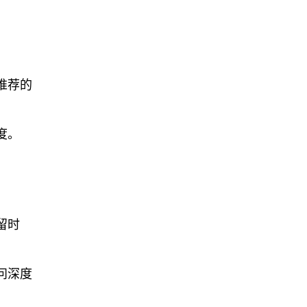
推荐的
度。
留时
问深度