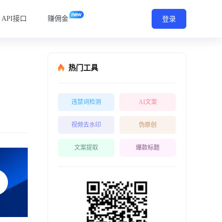
API接口
赚佣金
登录
热门工具
违禁词检测
AI文案
视频去水印
伪原创
文案提取
爆款标题