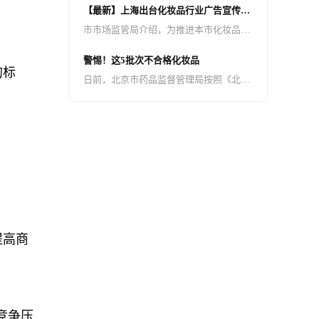
【最新】上海出台化妆品行业广告宣传合
义或不完整的内容，并插入诱导性小程序
规指引
市市场监管局介绍，为推进本市化妆品产
卡片、图片、文字链接，引导用户点击跳
业健康规范发展，发挥广告对化妆品品牌
转至无关或无效页面进行广告诱骗点击。
警惕！这5批次不合格化妆品
建设的作用，日前，上海市市场监管局、
的标
这种违规导流行为损害用户的阅读体验，
日前，北京市药品监督管理局按照《北京
上海市药品监管局根据《广告法》《化妆
骗取广告收益，严重扰乱了平台的健康生
市2023年药品（含药包材）、医疗器械、
品监督管理条例》等法律法规以及化妆品
态。
化妆品质量抽查检验工作实施方案》，组
广告监管执法实践，联合制定出台《上海
织对全市化妆品生产环节（含注册人、备
市化妆品行业广告宣传合规指引》。
案人、境内责任人）及互联网开展了监督
抽检工作，共完成监督抽检1600批。现将
已核查过的5批次不合格产品（详见附
件）予以公告。
提高商
竞争压