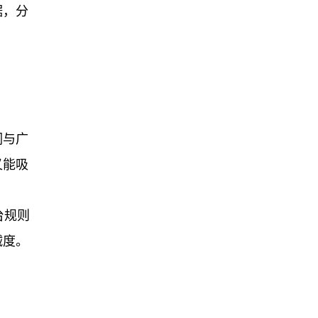
据，分
词与广
又能吸
台规则
诚度。