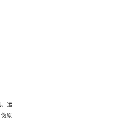
讯、运
、伪原