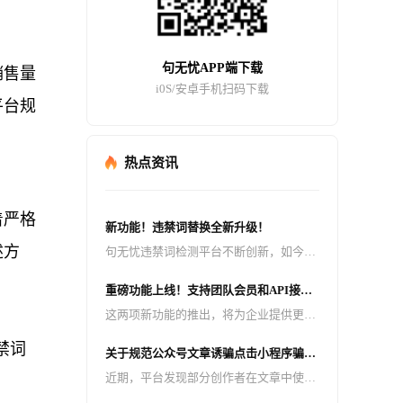
句无忧APP端下载
销售量
i0S/安卓手机扫码下载
平台规
热点资讯
着严格
新功能！违禁词替换全新升级！
述方
句无忧违禁词检测平台不断创新，如今迎
来了重大升级 —— 检测出来的违禁词可
重磅功能上线！支持团队会员和API接
以一键替换成拼音、同音词、emoji 表
口，助力企业高效管理与智能检测！
这两项新功能的推出，将为企业提供更加
情、火星文、* 号等多种形式！
高效、便捷的违禁词检测服务，助力企业
禁词
关于规范公众号文章诱骗点击小程序骗取
轻松应对内容合规挑战。
广告收益行为的公告
近期，平台发现部分创作者在文章中使用
不完全或擦边的标题、擦边的封面和无意