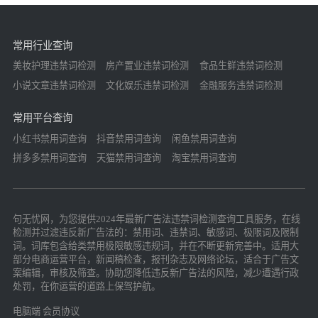
常用行业查询
美妆护理违禁词检测
房产置业违禁词检测
食品生鲜违禁词检测
小说文章违禁词检测
文化娱乐违禁词检测
金融服务违禁词检测
常用平台查询
小红书禁用词查询
抖音禁用词查询
闲鱼禁用词查询
拼多多禁用词查询
天猫禁用词查询
淘宝禁用词查询
句无忧网，为您提供2024年最新广告法违禁词检测查询工具服务，在线
检测并过滤违反新广告法的：禁用词、违禁词、敏感词、极限词及限制
词。词库包含给类禁用极限敏感违规词，并在不断更新完善中。适用大
部分电商运营平台，新闻稿检查，报刊杂志及网络论坛，适合于广告文
案编辑，审核及筛查。协助您降低违反新广告法的风险，减少遭遇行政
处罚，在你运营的道路上保驾护航。
电脑端
会员协议