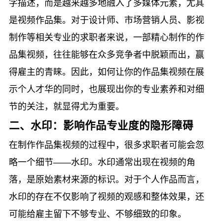
字描述，而是越来越多地融入了多媒体元素，尤其
是视频作品集。对于设计师、市场营销人员、影视
制作等相关专业的求职者来说，一部精心制作的作
品集视频，往往能够在众多竞争者中脱颖而出，赢
得雇主的青睐。因此，如何让你的作品集视频在展
示个人才华的同时，也展现出你的专业素养和对细
节的关注，就显得尤为重要。
二、水印：影响作品专业度的隐形障碍
在制作作品集视频的过程中，很多求职者可能会忽
略一个细节——水印。水印通常出现在视频的角
落，是原始素材来源的标识。对于个人作品而言，
水印的存在不仅影响了视频的观感和整体效果，还
可能给雇主留下不够专业、不够细致的印象。