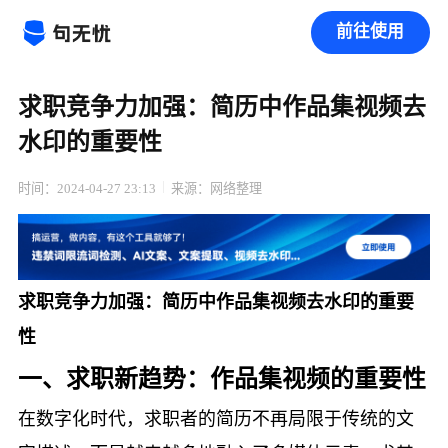
前往使用
求职竞争力加强：简历中作品集视频去
水印的重要性
时间：2024-04-27 23:13
来源：网络整理
求职竞争力加强：简历中作品集视频去水印的重要
性
一、求职新趋势：作品集视频的重要性
在数字化时代，求职者的简历不再局限于传统的文