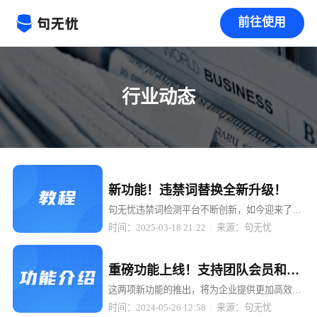
前往使用
行业动态
置顶
新功能！违禁词替换全新升级！
句无忧违禁词检测平台不断创新，如今迎来了重
大升级 —— 检测出来的违禁词可以一键替换成
时间：2025-03-18 21:22
来源：句无忧
拼音、同音词、emoji 表情、火星文、* 号等多
种形式！
置顶
重磅功能上线！支持团队会员和
API接口，助力企业高效管理与智
这两项新功能的推出，将为企业提供更加高效、
便捷的违禁词检测服务，助力企业轻松应对内容
能检测！
时间：2024-05-26 12:58
来源：句无忧
合规挑战。