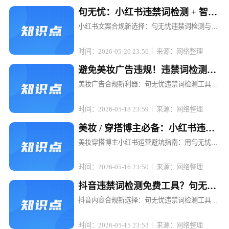
句无忧：小红书违禁词检测 + 智能
替换，文案不打折
小红书文案合规新选择：句无忧违禁词检测与智
能替换，让内容创作无忧 在小红书这个充满创意
与活力的平台上，每一位博主和电商运营者都渴
时间：2026-05-20 23:56
来源：网络整理
望通过优质内容吸引粉丝、提升转化。然而，违
禁词的存在却像一颗颗隐形的地雷...
避免美妆广告违规！违禁词检测工
具句无忧强烈推荐
美妆广告合规新利器：句无忧违禁词检测工具，
让推广无忧 在美妆行业蓬勃发展的当下，广告投
放已成为品牌推广的重要手段。然而，随着广告
时间：2026-05-18 23:59
来源：网络整理
法的日益严格和各平台规则的不断更新，美妆广
告中的违禁词问题成了众多品牌和...
美妆 / 穿搭博主必备：小红书违禁
词检测工具句无忧
美妆穿搭博主小红书运营避坑指南：用句无忧搞
定违禁词检测 在小红书，一条精心策划的穿搭笔
记可能因一句"最显瘦"被限流，一场美妆直播可
时间：2026-05-16 23:50
来源：网络整理
能因"美白神器"被平台下架。对于依赖内容输出
的美妆穿搭博主而言，违禁词...
抖音违禁词检测免费工具？句无忧
满足合规需求
抖音内容合规新选择：句无忧违禁词检测工具，
免费开启高效合规之旅 在抖音等短视频平台蓬勃
发展的当下，内容创作者和电商运营者们面临着
时间：2026-05-15 23:53
来源：网络整理