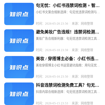
句无忧：小红书违禁词检测 + 智能
替换，文案不打折
小红书文案合规新选择：句无忧违禁词检测与智
能替换，让内容创作无忧 在小红书这个充满创意
与活力的平台上，每一位博主和电商运营者都渴
时间：2026-05-20 23:56
来源：网络整理
望通过优质内容吸引粉丝、提升转化。然而，违
禁词的存在却像一颗颗隐形的地雷...
避免美妆广告违规！违禁词检测工
具句无忧强烈推荐
美妆广告合规新利器：句无忧违禁词检测工具，
让推广无忧 在美妆行业蓬勃发展的当下，广告投
放已成为品牌推广的重要手段。然而，随着广告
时间：2026-05-18 23:59
来源：网络整理
法的日益严格和各平台规则的不断更新，美妆广
告中的违禁词问题成了众多品牌和...
美妆 / 穿搭博主必备：小红书违禁
词检测工具句无忧
美妆穿搭博主小红书运营避坑指南：用句无忧搞
定违禁词检测 在小红书，一条精心策划的穿搭笔
记可能因一句"最显瘦"被限流，一场美妆直播可
时间：2026-05-16 23:50
来源：网络整理
能因"美白神器"被平台下架。对于依赖内容输出
的美妆穿搭博主而言，违禁词...
抖音违禁词检测免费工具？句无忧
满足合规需求
抖音内容合规新选择：句无忧违禁词检测工具，
免费开启高效合规之旅 在抖音等短视频平台蓬勃
发展的当下，内容创作者和电商运营者们面临着
时间：2026-05-15 23:53
来源：网络整理