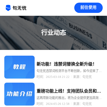
前往使用
行业动态
置顶
新功能！违禁词替换全新升级！
句无忧违禁词检测平台不断创新，如今迎来了重
大升级 —— 检测出来的违禁词可以一键替换成
时间：2025-03-18 21:22
来源：句无忧
拼音、同音词、emoji 表情、火星文、* 号等多
种形式！
置顶
重磅功能上线！支持团队会员和
API接口，助力企业高效管理与智
这两项新功能的推出，将为企业提供更加高效、
便捷的违禁词检测服务，助力企业轻松应对内容
能检测！
时间：2024-05-26 12:58
来源：句无忧
合规挑战。