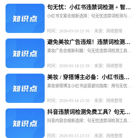
句无忧：小红书违禁词检测 + 智能
替换，文案不打折
小红书文案合规新选择：句无忧违禁词检测与智
能替换，让内容创作无忧 在小红书这个充满创意
与活力的平台上，每一位博主和电商运营者都渴
时间：2026-05-20 23:56
来源：网络整理
望通过优质内容吸引粉丝、提升转化。然而，违
禁词的存在却像一颗颗隐形的地雷...
避免美妆广告违规！违禁词检测工
具句无忧强烈推荐
美妆广告合规新利器：句无忧违禁词检测工具，
让推广无忧 在美妆行业蓬勃发展的当下，广告投
放已成为品牌推广的重要手段。然而，随着广告
时间：2026-05-18 23:59
来源：网络整理
法的日益严格和各平台规则的不断更新，美妆广
告中的违禁词问题成了众多品牌和...
美妆 / 穿搭博主必备：小红书违禁
词检测工具句无忧
美妆穿搭博主小红书运营避坑指南：用句无忧搞
定违禁词检测 在小红书，一条精心策划的穿搭笔
记可能因一句"最显瘦"被限流，一场美妆直播可
时间：2026-05-16 23:50
来源：网络整理
能因"美白神器"被平台下架。对于依赖内容输出
的美妆穿搭博主而言，违禁词...
抖音违禁词检测免费工具？句无忧
满足合规需求
抖音内容合规新选择：句无忧违禁词检测工具，
免费开启高效合规之旅 在抖音等短视频平台蓬勃
发展的当下，内容创作者和电商运营者们面临着
时间：2026-05-15 23:53
来源：网络整理