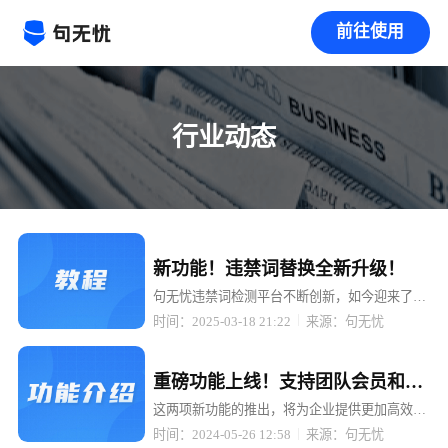
前往使用
行业动态
置顶
新功能！违禁词替换全新升级！
句无忧违禁词检测平台不断创新，如今迎来了重
大升级 —— 检测出来的违禁词可以一键替换成
时间：2025-03-18 21:22
来源：句无忧
拼音、同音词、emoji 表情、火星文、* 号等多
种形式！
置顶
重磅功能上线！支持团队会员和
API接口，助力企业高效管理与智
这两项新功能的推出，将为企业提供更加高效、
便捷的违禁词检测服务，助力企业轻松应对内容
能检测！
时间：2024-05-26 12:58
来源：句无忧
合规挑战。