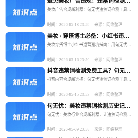
避免美妆广告违规！违禁词检测工
具句无忧强烈推荐
美妆广告合规新利器：句无忧违禁词检测工具，
让推广无忧 在美妆行业蓬勃发展的当下，广告投
放已成为品牌推广的重要手段。然而，随着广告
时间：2026-05-18 23:59
来源：网络整理
法的日益严格和各平台规则的不断更新，美妆广
告中的违禁词问题成了众多品牌和...
美妆 / 穿搭博主必备：小红书违禁
词检测工具句无忧
美妆穿搭博主小红书运营避坑指南：用句无忧搞
定违禁词检测 在小红书，一条精心策划的穿搭笔
记可能因一句"最显瘦"被限流，一场美妆直播可
时间：2026-05-16 23:50
来源：网络整理
能因"美白神器"被平台下架。对于依赖内容输出
的美妆穿搭博主而言，违禁词...
抖音违禁词检测免费工具？句无忧
满足合规需求
抖音内容合规新选择：句无忧违禁词检测工具，
免费开启高效合规之旅 在抖音等短视频平台蓬勃
发展的当下，内容创作者和电商运营者们面临着
时间：2026-05-15 23:53
来源：网络整理
前所未有的机遇，但同时也遭遇着诸多合规挑
战。账号限流、封号、广告罚款等问...
句无忧：美妆违禁词检测历史记录
可追溯，复盘更轻松
句无忧：美妆行业合规新利器，让违禁词检测与
历史复盘一键搞定 在短视频与直播电商的浪潮
中，美妆品牌与博主们正享受着流量红利，却也
时间：2026-05-09 23:58
来源：网络整理
面临着前所未有的合规挑战。一条精心策划的短
视频，可能因一句不经意的违禁词而...