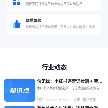
提供不同行业与平台查询与不同查询途径
优质体验
检测流程报告简单易懂，更多人性化功能提供选择
行业动态
句无忧：小红书违禁词检测 + 智能
替换，文案不打折
小红书文案合规新选择：句无忧违禁词检测与智
能替换，让内容创作无忧 在小红书这个充满创意
与活力的平台上，每一位博主和电商运营者都渴
时间：2026-05-20 23:56
来源：网络整理
望通过优质内容吸引粉丝、提升转化。然而，违
禁词的存在却像一颗颗隐形的地雷...