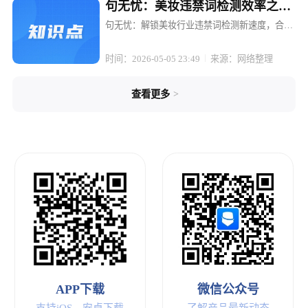
句无忧：美妆违禁词检测效率之
王，几秒出合规报告
句无忧：解锁美妆行业违禁词检测新速度，合规
报告一键生成 在美妆行业的内容创作与电商运营
中，合规性始终是悬在头顶的达摩克利斯之剑。
时间：2026-05-05 23:49
来源：网络整理
一句不当的宣传语，一个敏感的词汇，就可能让
精心策划的营销活动付诸东流，轻...
>
查看更多
APP下载
微信公众号