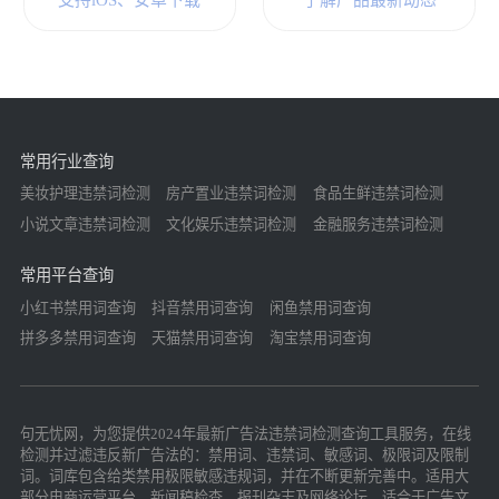
支持iOS、安卓下载
了解产品最新动态
常用行业查询
美妆护理违禁词检测
房产置业违禁词检测
食品生鲜违禁词检测
小说文章违禁词检测
文化娱乐违禁词检测
金融服务违禁词检测
常用平台查询
小红书禁用词查询
抖音禁用词查询
闲鱼禁用词查询
拼多多禁用词查询
天猫禁用词查询
淘宝禁用词查询
句无忧网，为您提供2024年最新广告法违禁词检测查询工具服务，在线
检测并过滤违反新广告法的：禁用词、违禁词、敏感词、极限词及限制
词。词库包含给类禁用极限敏感违规词，并在不断更新完善中。适用大
部分电商运营平台，新闻稿检查，报刊杂志及网络论坛，适合于广告文