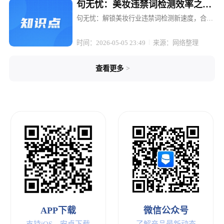
句无忧：美妆违禁词检测效率之
王，几秒出合规报告
句无忧：解锁美妆行业违禁词检测新速度，合规
报告一键生成 在美妆行业的内容创作与电商运营
中，合规性始终是悬在头顶的达摩克利斯之剑。
时间：2026-05-05 23:49
来源：网络整理
一句不当的宣传语，一个敏感的词汇，就可能让
精心策划的营销活动付诸东流，轻...
>
查看更多
APP下载
微信公众号