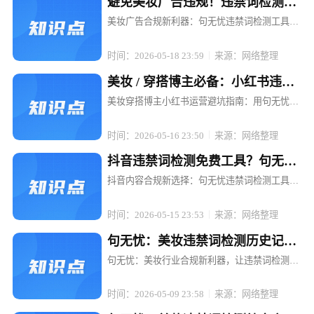
避免美妆广告违规！违禁词检测工
具句无忧强烈推荐
美妆广告合规新利器：句无忧违禁词检测工具，
让推广无忧 在美妆行业蓬勃发展的当下，广告投
放已成为品牌推广的重要手段。然而，随着广告
时间：2026-05-18 23:59
来源：网络整理
法的日益严格和各平台规则的不断更新，美妆广
告中的违禁词问题成了众多品牌和...
美妆 / 穿搭博主必备：小红书违禁
词检测工具句无忧
美妆穿搭博主小红书运营避坑指南：用句无忧搞
定违禁词检测 在小红书，一条精心策划的穿搭笔
记可能因一句"最显瘦"被限流，一场美妆直播可
时间：2026-05-16 23:50
来源：网络整理
能因"美白神器"被平台下架。对于依赖内容输出
的美妆穿搭博主而言，违禁词...
抖音违禁词检测免费工具？句无忧
满足合规需求
抖音内容合规新选择：句无忧违禁词检测工具，
免费开启高效合规之旅 在抖音等短视频平台蓬勃
发展的当下，内容创作者和电商运营者们面临着
时间：2026-05-15 23:53
来源：网络整理
前所未有的机遇，但同时也遭遇着诸多合规挑
战。账号限流、封号、广告罚款等问...
句无忧：美妆违禁词检测历史记录
可追溯，复盘更轻松
句无忧：美妆行业合规新利器，让违禁词检测与
历史复盘一键搞定 在短视频与直播电商的浪潮
中，美妆品牌与博主们正享受着流量红利，却也
时间：2026-05-09 23:58
来源：网络整理
面临着前所未有的合规挑战。一条精心策划的短
视频，可能因一句不经意的违禁词而...