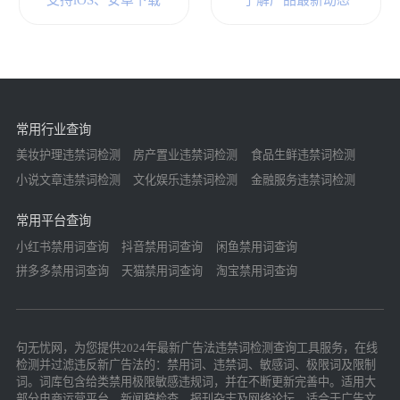
支持iOS、安卓下载
了解产品最新动态
常用行业查询
美妆护理违禁词检测
房产置业违禁词检测
食品生鲜违禁词检测
小说文章违禁词检测
文化娱乐违禁词检测
金融服务违禁词检测
常用平台查询
小红书禁用词查询
抖音禁用词查询
闲鱼禁用词查询
拼多多禁用词查询
天猫禁用词查询
淘宝禁用词查询
句无忧网，为您提供2024年最新广告法违禁词检测查询工具服务，在线
检测并过滤违反新广告法的：禁用词、违禁词、敏感词、极限词及限制
词。词库包含给类禁用极限敏感违规词，并在不断更新完善中。适用大
部分电商运营平台，新闻稿检查，报刊杂志及网络论坛，适合于广告文