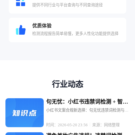
提供不同行业与平台查询与不同查询途径
优质体验
检测流程报告简单易懂，更多人性化功能提供选择
行业动态
句无忧：小红书违禁词检测 + 智能
替换，文案不打折
小红书文案合规新选择：句无忧违禁词检测与智
能替换，让内容创作无忧 在小红书这个充满创意
与活力的平台上，每一位博主和电商运营者都渴
时间：2026-05-20 23:56
来源：网络整理
望通过优质内容吸引粉丝、提升转化。然而，违
禁词的存在却像一颗颗隐形的地雷...